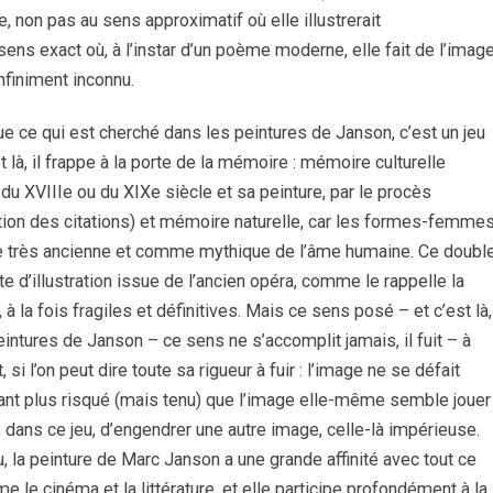
ue, non pas au sens approximatif où elle illustrerait
ens exact où, à l’instar d’un poème moderne, elle fait de l’imag
nfiniment inconnu.
 ce qui est cherché dans les peintures de Janson, c’est un jeu
à, il frappe à la porte de la mémoire : mémoire culturelle
u XVIIIe ou du XIXe siècle et sa peinture, par le procès
tation des citations) et mémoire naturelle, car les formes-femmes
re très ancienne et comme mythique de l’âme humaine. Ce doubl
te d’illustration issue de l’ancien opéra, comme le rappelle la
 la fois fragiles et définitives. Mais ce sens posé – et c’est là,
tures de Janson – ce sens ne s’accomplit jamais, il fuit – à
i l’on peut dire toute sa rigueur à fuir : l’image ne se défait
utant plus risqué (mais tenu) que l’image elle-même semble jouer
, dans ce jeu, d’engendrer une autre image, celle-là impérieuse.
u, la peinture de Marc Janson a une grande affinité avec tout ce
e le cinéma et la littérature, et elle participe profondément à la