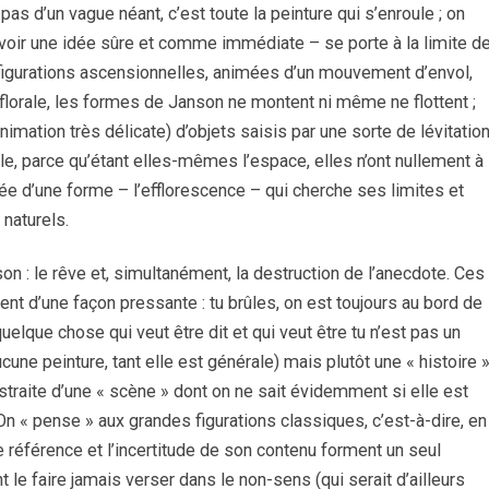
pas d’un vague néant, c’est toute la peinture qui s’enroule ; on
 avoir une idée sûre et comme immédiate – se porte à la limite d
 figurations ascensionnelles, animées d’un mouvement d’envol,
lorale, les formes de Janson ne montent ni même ne flottent ;
nimation très délicate) d’objets saisis par une sorte de lévitation
le, parce qu’étant elles-mêmes l’espace, elles n’ont nullement à
l’idée d’une forme – l’efflorescence – qui cherche ses limites et
 naturels.
on : le rêve et, simultanément, la destruction de l’anecdote. Ces
nt d’une façon pressante : tu brûles, on est toujours au bord de
que chose qui veut être dit et qui veut être tu n’est pas un
aucune peinture, tant elle est générale) mais plutôt une « histoire 
bstraite d’une « scène » dont on ne sait évidemment si elle est
. On « pense » aux grandes figurations classiques, c’est-à-dire, en
e référence et l’incertitude de son contenu forment un seul
 faire jamais verser dans le non-sens (qui serait d’ailleurs