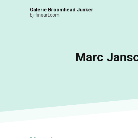
Aller
Galerie Broomhead Junker
au
bj-fineart.com
contenu
principal
Marc Janso