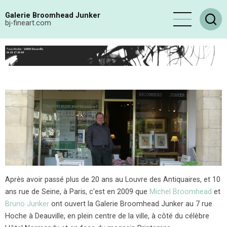
Aller
Galerie Broomhead Junker
au
bj-fineart.com
contenu
principal
Après avoir passé plus de 20 ans au Louvre des Antiquaires, et 10
ans rue de Seine, à Paris, c'est en 2009 que
Michel Broomhead
et
Bruno Junker
ont ouvert la Galerie Broomhead Junker au 7 rue
Hoche à Deauville, en plein centre de la ville, à côté du célèbre