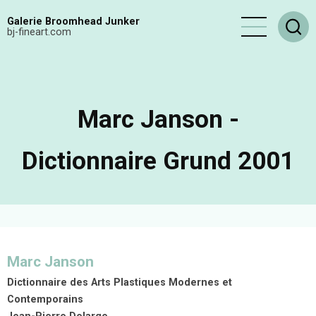
Aller
Galerie Broomhead Junker
au
bj-fineart.com
contenu
principal
Marc Janson -
Dictionnaire Grund 2001
Marc Janson
Dictionnaire des Arts Plastiques Modernes et
Contemporains