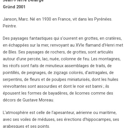
Jean-Pierre Delarge
Gründ 2001
Janson, Marc. Né en 1930 en France, vit dans les Pyrénées.
Peintre.
Des paysages fantastiques qui s'ouvrent en grottes, en cratères,
en échappées sur la mer, renvoyant au XVIe flamand d'Henri met
de Bles. Ses paysages de rochers, de grottes, sont articulés
autour d'une percée, lac, nuée, colonne de feu. Les montagnes,
les récifs sont faits de minutieux assemblages de traits, de
pointillés, de peignages, de zigzags colorés, d'astragales, de
serpentins, de fleurs et de poulpes miniaturisés, dont les huiles
virevoltantes sont assourdies et dont le noir est banni ; ils
épousent les formes de bayadères, de licornes comme des
décors de Gustave Moreau.
L'atmosphère est celle de l'apesanteur, aérienne ou maritime,
avec ses voiles de méduses, ses érections d'hippocampes, ses
arabesques et ses points.