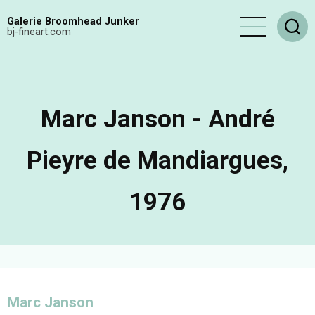
Aller
Galerie Broomhead Junker
au
bj-fineart.com
contenu
principal
Marc Janson - André
Pieyre de Mandiargues,
1976
Marc Janson