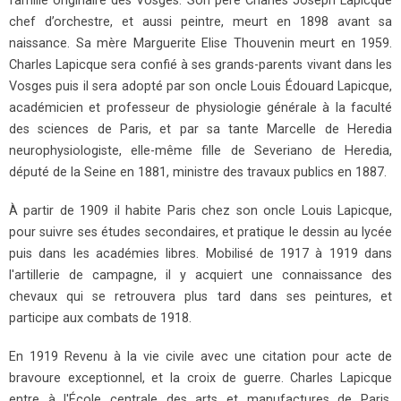
famille originaire des Vosges. Son père Charles Joseph Lapicque
chef d’orchestre, et aussi peintre, meurt en 1898 avant sa
naissance. Sa mère Marguerite Elise Thouvenin meurt en 1959.
Charles Lapicque sera confié à ses grands-parents vivant dans les
Vosges puis il sera adopté par son oncle Louis Édouard Lapicque,
académicien et professeur de physiologie générale à la faculté
des sciences de Paris, et par sa tante Marcelle de Heredia
neurophysiologiste, elle-même fille de Severiano de Heredia,
député de la Seine en 1881, ministre des travaux publics en 1887.
À partir de 1909 il habite Paris chez son oncle Louis Lapicque,
pour suivre ses études secondaires, et pratique le dessin au lycée
puis dans les académies libres. Mobilisé de 1917 à 1919 dans
l'artillerie de campagne, il y acquiert une connaissance des
chevaux qui se retrouvera plus tard dans ses peintures, et
participe aux combats de 1918.
En 1919 Revenu à la vie civile avec une citation pour acte de
bravoure exceptionnel, et la croix de guerre. Charles Lapicque
entre à l'École centrale des arts et manufactures de Paris,