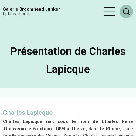
Aller
Galerie Broomhead Junker
au
bj-fineart.com
contenu
principal
Présentation de Charles
Lapicque
Charles Lapicque
Charles Lapicque naît sous le nom de Charles René
Thouvenin le 6 octobre 1898 à Theizé, dans le Rhône
, d'une