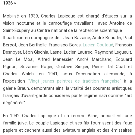
1936 »
Mobilisé en 1939, Charles Lapicque est chargé d'études sur la
vision nocturne et le camouflage travaillant avec Antoine de
Saint-Exupéry au Centre national de la recherche scientifique
Il participe en compagnie de : Jean Bazaine, André Beaudin, Paul
Berçot, Jean Bertholle, Francisco Bores,
Lucien Coutaud
, François
Desnoyer, Léon Gischia, Lasne, Lucien Lautrec, Raymond Legueult,
Jean Le Moal, Alfred Manessier, André Marchand, Édouard
Pignon, Suzanne Roger, Gustave Singier, Pierre Tal Coat et
Charles Walch, en 1941, sous l’occupation allemande, à
l'exposition
"Vingt jeunes peintres de tradition française"
à la
galerie Braun, démontrant ainsi la vitalité des courants artistiques
français d'avant-garde considérés par le régime nazi comme "art
dégénérés".
En 1942 Charles Lapicque et sa femme Aline, accueillent, une
famille juive. Le couple Lapicque et ses fils fournissent des faux
papiers et cachent aussi des aviateurs anglais et des émissaires