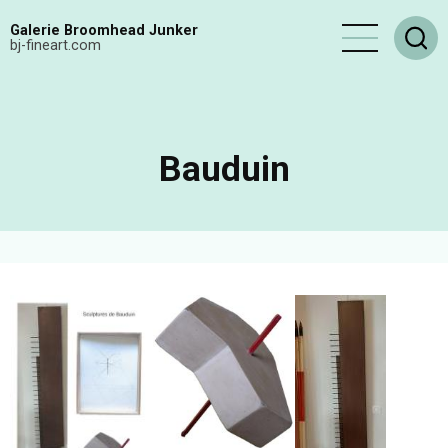
Aller
Galerie Broomhead Junker
au
bj-fineart.com
contenu
principal
Bauduin