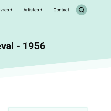
uvres
+
Artistes
+
Contact
eval - 1956