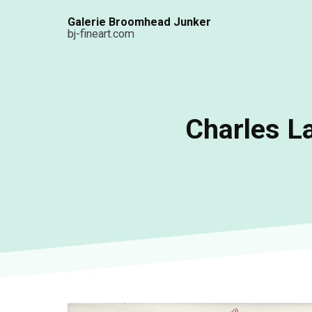
Aller
Galerie Broomhead Junker
au
bj-fineart.com
contenu
principal
Charles La