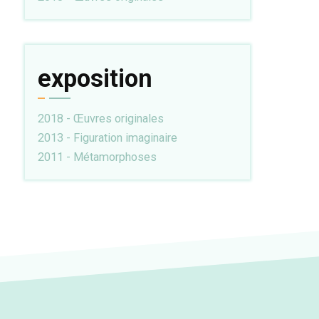
exposition
2018 - Œuvres originales
2013 - Figuration imaginaire
2011 - Métamorphoses