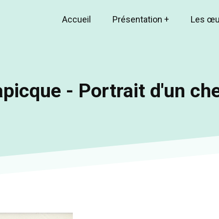
Accueil
Présentation
+
Les œ
Main
navigation
picque - Portrait d'un ch