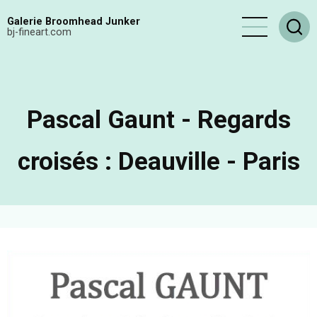
Aller
Galerie Broomhead Junker
au
bj-fineart.com
contenu
principal
Pascal Gaunt - Regards
croisés : Deauville - Paris