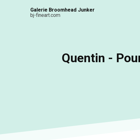
Aller
Galerie Broomhead Junker
au
bj-fineart.com
contenu
principal
Quentin - Pour 