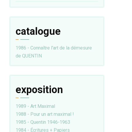
catalogue
1986 - Connaître l'art de la démesure
de QUENTIN
exposition
1989 - Art Maximal
1988 - Pour un art maximal !
1985 - Quentin 1946-1963
1984 - Écritures + Papiers