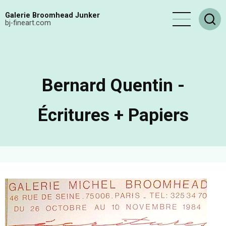
Aller
Galerie Broomhead Junker
au
bj-fineart.com
contenu
principal
Bernard Quentin -
Écritures + Papiers