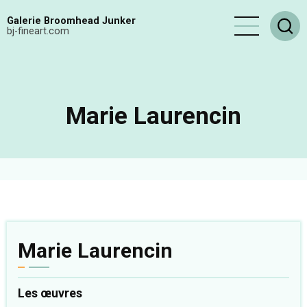
Aller
Galerie Broomhead Junker
au
bj-fineart.com
contenu
principal
Marie Laurencin
Marie Laurencin
Les œuvres