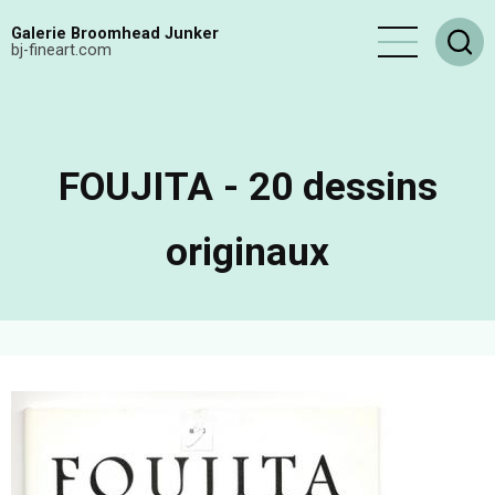
Aller
Galerie Broomhead Junker
au
bj-fineart.com
contenu
principal
FOUJITA - 20 dessins
originaux