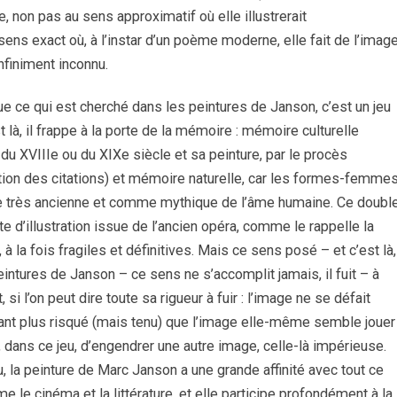
ue, non pas au sens approximatif où elle illustrerait
ens exact où, à l’instar d’un poème moderne, elle fait de l’imag
nfiniment inconnu.
 ce qui est cherché dans les peintures de Janson, c’est un jeu
à, il frappe à la porte de la mémoire : mémoire culturelle
u XVIIIe ou du XIXe siècle et sa peinture, par le procès
tation des citations) et mémoire naturelle, car les formes-femmes
re très ancienne et comme mythique de l’âme humaine. Ce doubl
te d’illustration issue de l’ancien opéra, comme le rappelle la
 la fois fragiles et définitives. Mais ce sens posé – et c’est là,
tures de Janson – ce sens ne s’accomplit jamais, il fuit – à
i l’on peut dire toute sa rigueur à fuir : l’image ne se défait
utant plus risqué (mais tenu) que l’image elle-même semble jouer
, dans ce jeu, d’engendrer une autre image, celle-là impérieuse.
u, la peinture de Marc Janson a une grande affinité avec tout ce
e le cinéma et la littérature, et elle participe profondément à la