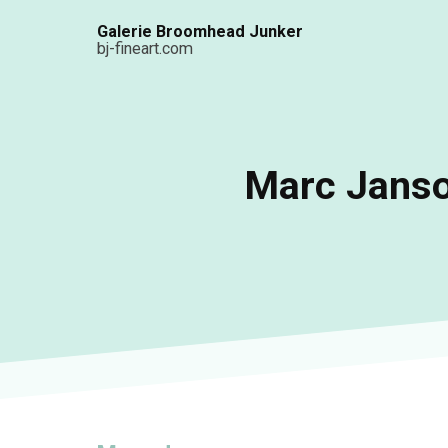
Aller
Galerie Broomhead Junker
au
bj-fineart.com
contenu
principal
Marc Janso