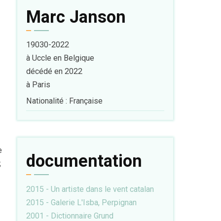
Marc Janson
19030-2022
à Uccle en Belgique
décédé en 2022
à Paris
Nationalité : Française
e
documentation
;
2015 - Un artiste dans le vent catalan
2015 - Galerie L'Isba, Perpignan
2001 - Dictionnaire Grund