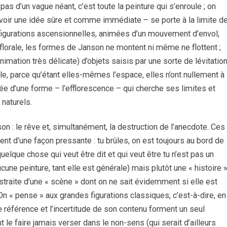
pas d’un vague néant, c’est toute la peinture qui s’enroule ; on
 avoir une idée sûre et comme immédiate – se porte à la limite d
 figurations ascensionnelles, animées d’un mouvement d’envol,
lorale, les formes de Janson ne montent ni même ne flottent ;
nimation très délicate) d’objets saisis par une sorte de lévitation
le, parce qu’étant elles-mêmes l’espace, elles n’ont nullement à
l’idée d’une forme – l’efflorescence – qui cherche ses limites et
 naturels.
on : le rêve et, simultanément, la destruction de l’anecdote. Ces
nt d’une façon pressante : tu brûles, on est toujours au bord de
que chose qui veut être dit et qui veut être tu n’est pas un
aucune peinture, tant elle est générale) mais plutôt une « histoire 
bstraite d’une « scène » dont on ne sait évidemment si elle est
. On « pense » aux grandes figurations classiques, c’est-à-dire, en
e référence et l’incertitude de son contenu forment un seul
 faire jamais verser dans le non-sens (qui serait d’ailleurs