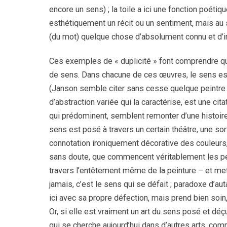
encore un sens) ; la toile a ici une fonction poétiq
esthétiquement un récit ou un sentiment, mais au s
(du mot) quelque chose d’absolument connu et d’i
Ces exemples de « duplicité » font comprendre que
de sens. Dans chacune de ces œuvres, le sens est l
(Janson semble citer sans cesse quelque peintre d
d’abstraction variée qui la caractérise, est une ci
qui prédominent, semblent remonter d’une histoi
sens est posé à travers un certain théâtre, une sor
connotation ironiquement décorative des couleurs, à
sans doute, que commencent véritablement les pein
travers l’entêtement même de la peinture – et met, s
jamais, c’est le sens qui se défait ; paradoxe d’a
ici avec sa propre défection, mais prend bien soin
Or, si elle est vraiment un art du sens posé et déç
qui se cherche aujourd’hui dans d’autres arts, comm