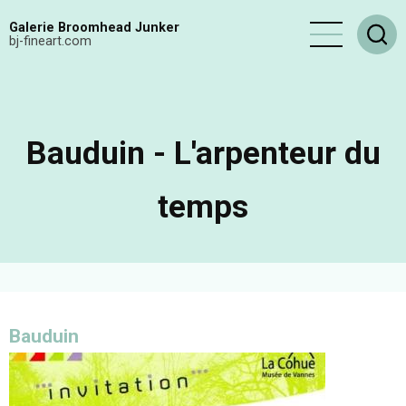
Aller
Galerie Broomhead Junker
au
bj-fineart.com
contenu
principal
Bauduin - L'arpenteur du
temps
Bauduin