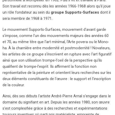
personnelle à Montpellier en 1962. Puis il vit et travaille à Paris.
Son travail est reconnu dès les années 1966-1968 alors qu'il joue
un rôle fondateur au sein du
groupe Supports-Surfaces
dont il
sera membre de 1968 à 1971.
Le mouvement Supports-Surfaces, mouvement d'avant garde
s'impose, comme l'un des mouvements majeurs des années 60
et 70, au même titre que l'art minimal, l'Arte povera ou le Mono-
ha. À la charnière entre modernité et postmodernité ! Novateurs,
les artistes de ce groupe s'inscrivent en rupture avec l'art figuratif
ainsi que son utilisation trompe-l'oeil de la perspective qu'ils
qualifient de trompe-l'esprit. Ils affirment la fonction non
représentative de la peinture et orientent leurs recherches sur les
deux éléments constituants de l'œuvre : le support et l'inscription
de la couleur.
Ainsi, dès ses débuts l'artiste André-Pierre Arnal s'engage dans le
domaine du signifiant en art. Depuis les années 1980, son œuvre
s'est complexifiée grâce à des recherches et expérimentations
toujours inventives où parti pris matérialiste, empreinte de