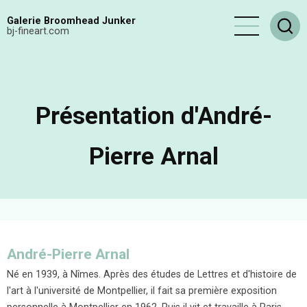
Aller
Galerie Broomhead Junker
au
bj-fineart.com
contenu
principal
Présentation d'André-
Pierre Arnal
André-Pierre Arnal
Né en 1939, à Nîmes. Après des études de Lettres et d'histoire de
l'art à l'université de Montpellier, il fait sa première exposition