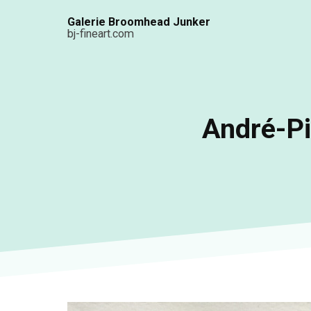
Aller
Galerie Broomhead Junker
au
bj-fineart.com
contenu
principal
André-Pi