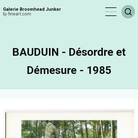
Aller
Galerie Broomhead Junker
au
bj-fineart.com
contenu
principal
BAUDUIN - Désordre et
Démesure - 1985