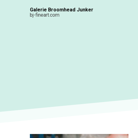
Aller
Galerie Broomhead Junker
au
bj-fineart.com
contenu
principal