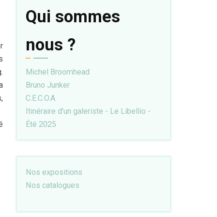
Qui sommes
nous ?
r
s
.
Michel Broomhead
a
Bruno Junker
,
C.E.C.O.A.
Itinéraire d'un galeriste - Le Libellio -
é
Été 2025
Nos expositions
Nos catalogues