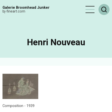
Aller
Galerie Broomhead Junker
au
bj-fineart.com
contenu
principal
Henri Nouveau
Composition - 1939