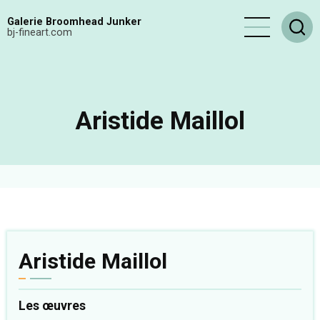
Aller
Galerie Broomhead Junker
au
bj-fineart.com
contenu
principal
Aristide Maillol
Aristide Maillol
Les œuvres