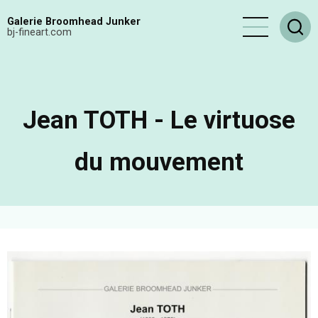
Aller
Galerie Broomhead Junker
au
bj-fineart.com
contenu
principal
Jean TOTH - Le virtuose
du mouvement