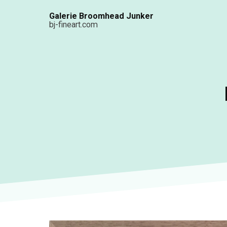
Aller
Galerie Broomhead Junker
au
bj-fineart.com
contenu
principal