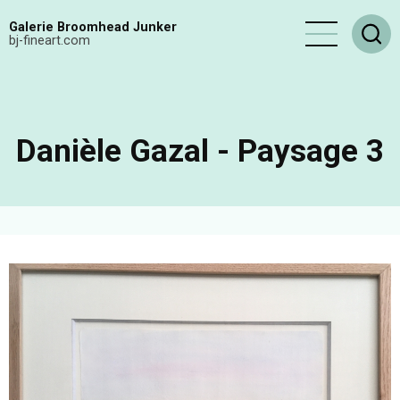
Aller
Galerie Broomhead Junker
au
bj-fineart.com
contenu
principal
Danièle Gazal - Paysage 3