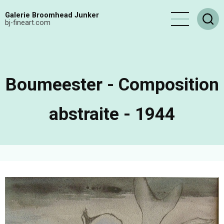
Aller
Galerie Broomhead Junker
au
bj-fineart.com
contenu
principal
Boumeester - Composition
abstraite - 1944