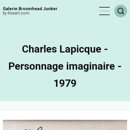
Aller
Galerie Broomhead Junker
au
bj-fineart.com
contenu
principal
Charles Lapicque -
Personnage imaginaire -
1979