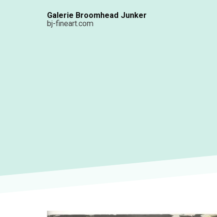
Aller
Galerie Broomhead Junker
au
bj-fineart.com
contenu
principal