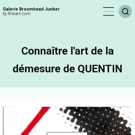
Aller
Galerie Broomhead Junker
au
bj-fineart.com
contenu
principal
Connaître l'art de la
démesure de QUENTIN