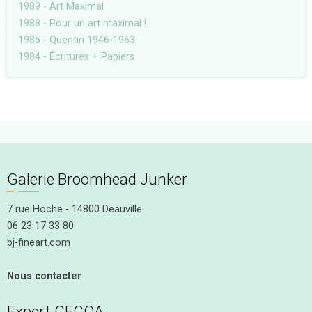
1989 - Art Maximal
1988 - Pour un art maximal !
1985 - Quentin 1946-1963
1984 - Écritures + Papiers
Galerie Broomhead Junker
7 rue Hoche - 14800 Deauville
06 23 17 33 80
bj-fineart.com
Nous contacter
Expert CECOA