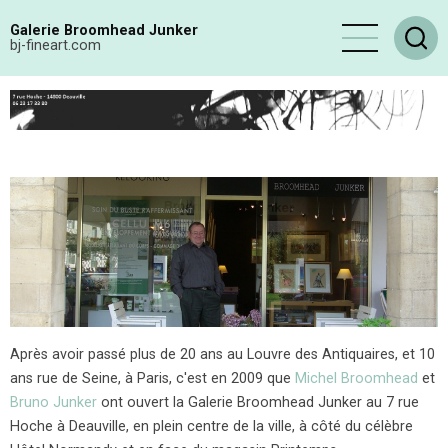
Aller
Galerie Broomhead Junker
au
bj-fineart.com
contenu
principal
Après avoir passé plus de 20 ans au Louvre des Antiquaires, et 10
ans rue de Seine, à Paris, c'est en 2009 que
Michel Broomhead
et
Bruno Junker
ont ouvert la Galerie Broomhead Junker au 7 rue
Hoche à Deauville, en plein centre de la ville, à côté du célèbre