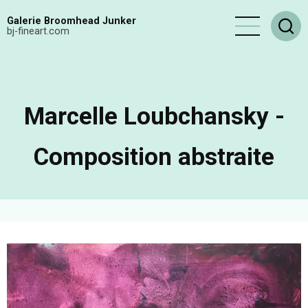
Aller
Galerie Broomhead Junker
au
bj-fineart.com
contenu
principal
Marcelle Loubchansky -
Composition abstraite