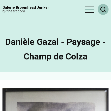
Aller
Galerie Broomhead Junker
au
bj-fineart.com
contenu
principal
Danièle Gazal - Paysage -
Champ de Colza