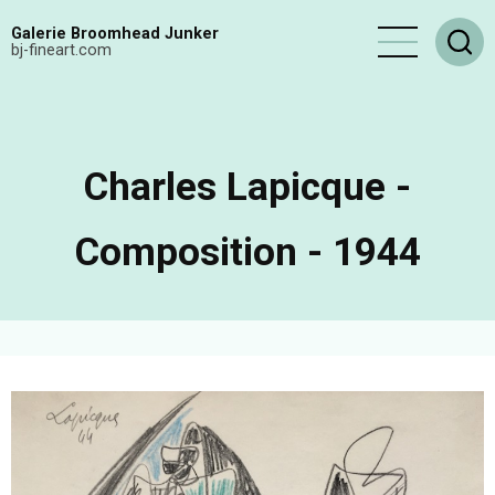
Aller
Galerie Broomhead Junker
au
bj-fineart.com
contenu
principal
Charles Lapicque -
Composition - 1944